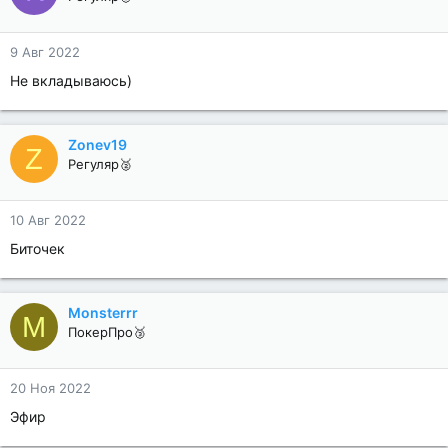
9 Авг 2022
Не вкладываюсь)
Zonev19
Z
Регуляр🥈
10 Авг 2022
Биточек
Monsterrr
M
ПокерПро🥉
20 Ноя 2022
Эфир