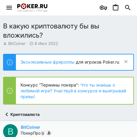
В какую криптовалюту бы вы
вложились?
А
Д
BitCoiner
8 Июл 2022
в
а
т
т
о
а
Эксклюзивные фрироллы
для игроков Poker.ru
р
н
т
а
е
ч
м
а
Конкурс “Термины покера":
Что ты знаешь о
ы
л
любимой игре? Участвуй в конкурсе и выигрывай
а
призы!
Криптовалюта
BitCoiner
B
ПокерПро🥈