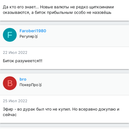
Да кто его знает... Новые валюты не редко щиткоинами
оказываются, а биток прибыльным особо не назовёшь
Faroberi1980
F
Регуляр🥉
22 Июл 2022
Биток разумеется!!!
bro
B
ПокерПро🥈
25 Июл 2022
Эфир - во дурак был что не купил. Но всеравно докупаю и
сейчас