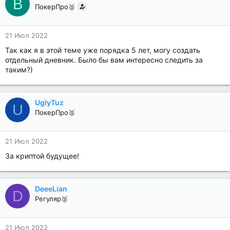
B
ПокерПро🥈
21 Июл 2022
Так как я в этой теме уже порядка 5 лет, могу создать
отдельный дневник. Было бы вам интересно следить за
таким?)
UglyTuz
U
ПокерПро🥈
21 Июл 2022
За криптой будущее!
DeeeLian
D
Регуляр🥈
21 Июл 2022