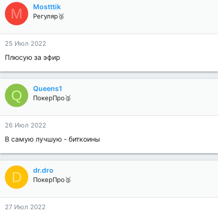
Mostttik
M
Регуляр🥈
25 Июл 2022
Плюсую за эфир
Queens1
Q
ПокерПро🥈
26 Июл 2022
В самую лучшую - биткоины
dr.dro
D
ПокерПро🥈
27 Июл 2022