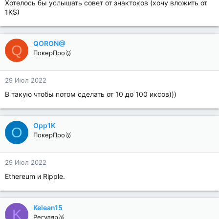
Хотелось бы услышать совет от знактоков (хочу вложить от
1К$)
QORON@
Q
ПокерПро🥉
29 Июл 2022
В такую чтобы потом сделать от 10 до 100 иксов)))
Opp1K
O
ПокерПро🥇
29 Июл 2022
Ethereum и Ripple.
Kelean15
K
Регуляр🥉