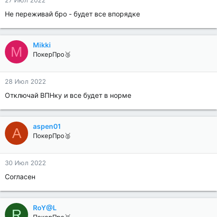
27 Июл 2022
Не переживай бро - будет все впорядке
Mikki
M
ПокерПро🥉
28 Июл 2022
Отключай ВПНку и все будет в норме
aspen01
A
ПокерПро🥈
30 Июл 2022
Согласен
RoY@L
R