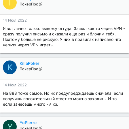
I
ПокерПро🥈
14 Июл 2022
Я вот лично только вывожу оттуда. Зашел как то через VPN -
сразу получил письмо и сказали еще раз и блочим тебя.
Поэтому больше не рискую. У них в правилах написано что
нельзя через VPN играть.
KillaPoker
K
ПокерПро🥈
14 Июл 2022
На 888 тоже самое. Но их предупредждаешь сначала, если
получишь положительный ответ то можно заходить. И то
если занесешь много - я хз.
YoPierre
Y
ПокерПро🥈