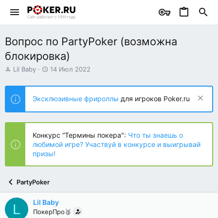
Вопрос по PartyPoker (возможна
блокировка)
А
Д
Lil Baby
14 Июл 2022
в
а
т
т
о
а
Эксклюзивные фрироллы
для игроков Poker.ru
р
н
т
а
е
ч
м
а
Конкурс “Термины покера":
Что ты знаешь о
ы
л
любимой игре? Участвуй в конкурсе и выигрывай
а
призы!
PartyPoker
Lil Baby
L
ПокерПро🥈