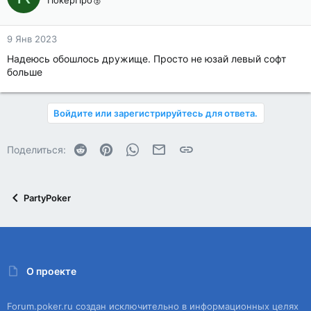
ПокерПро🥈
9 Янв 2023
Надеюсь обошлось дружище. Просто не юзай левый софт
больше
Войдите или зарегистрируйтесь для ответа.
Reddit
Pinterest
WhatsApp
Электронная почта
Ссылка
Поделиться:
PartyPoker
О проекте
Forum.poker.ru создан исключительно в информационных целях