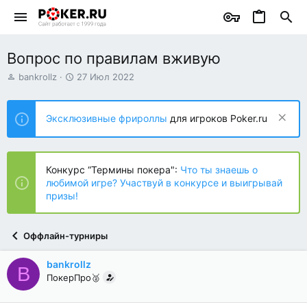
Вопрос по правилам вживую
А
Д
bankrollz
27 Июл 2022
в
а
т
т
о
а
Эксклюзивные фрироллы
для игроков Poker.ru
р
н
т
а
е
ч
м
а
Конкурс “Термины покера":
Что ты знаешь о
ы
л
любимой игре? Участвуй в конкурсе и выигрывай
а
призы!
Оффлайн-турниры
bankrollz
B
ПокерПро🥈