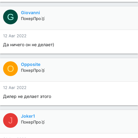
Giovanni
G
ПокерПро🥇
12 Авг 2022
Да ничего он не делает)
Opposite
O
ПокерПро🥉
12 Авг 2022
Дилер не делает этого
Joker1
J
ПокерПро🥇