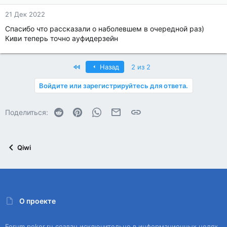
21 Дек 2022
Спасибо что рассказали о наболевшем в очередной раз)
Киви теперь точно ауфидерзейн
First
Назад
2 из 2
Войдите или зарегистрируйтесь для ответа.
Reddit
Pinterest
WhatsApp
Электронная почта
Ссылка
Поделиться:
Qiwi
О проекте
Forum.poker.ru создан исключительно в информационных целях