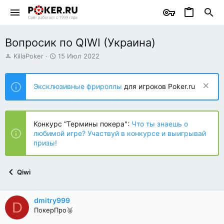
Вопросик по QIWI (Украина)
А
Д
KillaPoker
15 Июл 2022
в
а
т
т
о
а
Эксклюзивные фрироллы
для игроков Poker.ru
р
н
т
а
е
ч
м
а
Конкурс “Термины покера":
Что ты знаешь о
ы
л
любимой игре? Участвуй в конкурсе и выигрывай
а
призы!
Qiwi
dmitry999
D
ПокерПро🥈