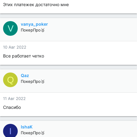
Этих платежек достаточно мне
vanya_poker
V
ПокерПро🥈
10 Авг 2022
Все работает четко
Qaz
Q
ПокерПро🥉
11 Авг 2022
Спасибо
IshaK
I
ПокерПро🥉