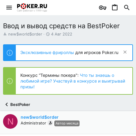
Ввод и вывод средств на BestPoker
А
Д
new$world$order
4 Авг 2022
в
а
т
т
о
а
Эксклюзивные фрироллы
для игроков Poker.ru
р
н
т
а
е
ч
м
а
Конкурс “Термины покера":
Что ты знаешь о
ы
л
любимой игре? Участвуй в конкурсе и выигрывай
а
призы!
BestPoker
new$world$order
N
Administrator
Автор месяца