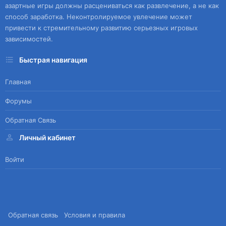
азартные игры должны расцениваться как развлечение, а не как
способ заработка. Неконтролируемое увлечение может
привести к стремительному развитию серьезных игровых
зависимостей.
Быстрая навигация
Главная
Форумы
Обратная Связь
Личный кабинет
Войти
Обратная связь
Условия и правила