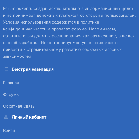
Forum.poker.ru создан исключительно в информационных целях
и не принимает денежных платежей со стороны пользователей.
Условия использования содержатся в политике
конфиденциальности и правилах форума. Напоминаем,
азартные игры должны расцениваться как развлечение, а не как
способ заработка. Неконтролируемое увлечение может
привести к стремительному развитию серьезных игровых
зависимостей.
Быстрая навигация
Главная
Форумы
Обратная Связь
Личный кабинет
Войти