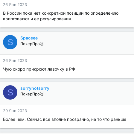
26 Янв 2023
В России пока нет конкретной позиции по определению
криптовалют и ее регулирования.
Spaceee
S
ПокерПро🥉
26 Янв 2023
Чую скоро прикроют лавочку в РФ
sorrynotsorry
S
ПокерПро🥉
29 Янв 2023
Более чем. Сейчас все вполне прозрачно, не то что раньше