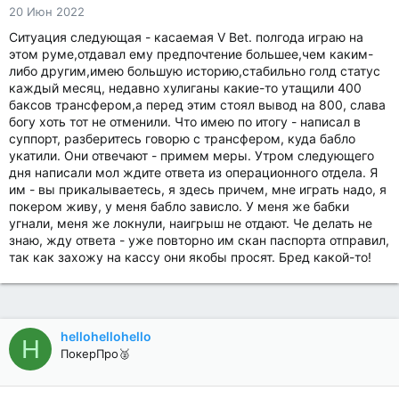
20 Июн 2022
Ситуация следующая - касаемая V Bet. полгода играю на
этом руме,отдавал ему предпочтение большее,чем каким-
либо другим,имею большую историю,стабильно голд статус
каждый месяц, недавно хулиганы какие-то утащили 400
баксов трансфером,а перед этим стоял вывод на 800, слава
богу хоть тот не отменили. Что имею по итогу - написал в
суппорт, разберитесь говорю с трансфером, куда бабло
укатили. Они отвечают - примем меры. Утром следующего
дня написали мол ждите ответа из операционного отдела. Я
им - вы прикалываетесь, я здесь причем, мне играть надо, я
покером живу, у меня бабло зависло. У меня же бабки
угнали, меня же локнули, наигрыш не отдают. Че делать не
знаю, жду ответа - уже повторно им скан паспорта отправил,
так как захожу на кассу они якобы просят. Бред какой-то!
hellohellohello
H
ПокерПро🥈