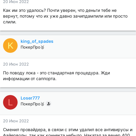
20 Июн 2022
Как им это удалось? Почти уверен, что деньги тебе не
вернут, потому что их уже давно зачипдампили или просто
слили.
king_of_spades
K
ПокерПро🥈
20 Июн 2022
По поводу лока - это стандартная процедура. Жди
информации от саппорта.
Loser777
L
ПокерПро🥈
20 Июн 2022
Сменил провайдера, в связи с этим удалил все антивирусы и
файерволы, так как коннекта небыло. Накатал за вечер 400,