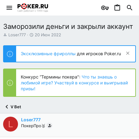
Заморозили деньги и закрыли аккаунт
А
Д
Loser777
20 Июн 2022
в
а
т
т
о
а
Эксклюзивные фрироллы
для игроков Poker.ru
р
н
т
а
е
ч
м
а
Конкурс “Термины покера":
Что ты знаешь о
ы
л
любимой игре? Участвуй в конкурсе и выигрывай
а
призы!
V Bet
Loser777
L
ПокерПро🥈