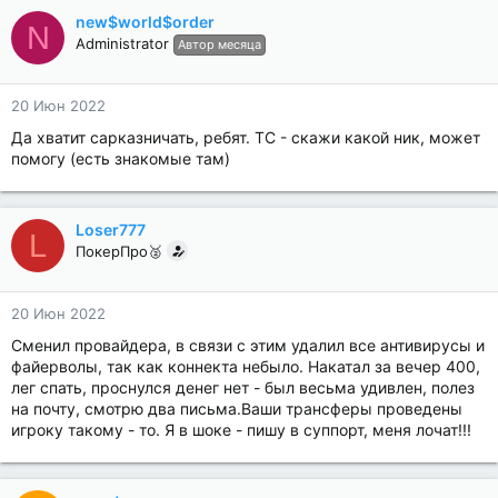
new$world$order
N
Administrator
Автор месяца
20 Июн 2022
Да хватит сарказничать, ребят. ТС - скажи какой ник, может
помогу (есть знакомые там)
Loser777
L
ПокерПро🥈
20 Июн 2022
Сменил провайдера, в связи с этим удалил все антивирусы и
файерволы, так как коннекта небыло. Накатал за вечер 400,
лег спать, проснулся денег нет - был весьма удивлен, полез
на почту, смотрю два письма.Ваши трансферы проведены
игроку такому - то. Я в шоке - пишу в суппорт, меня лочат!!!