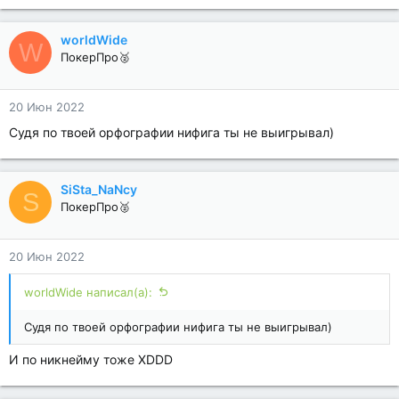
worldWide
W
ПокерПро🥈
20 Июн 2022
Судя по твоей орфографии нифига ты не выигрывал)
SiSta_NaNcy
S
ПокерПро🥈
20 Июн 2022
worldWide написал(а):
Судя по твоей орфографии нифига ты не выигрывал)
И по никнейму тоже XDDD