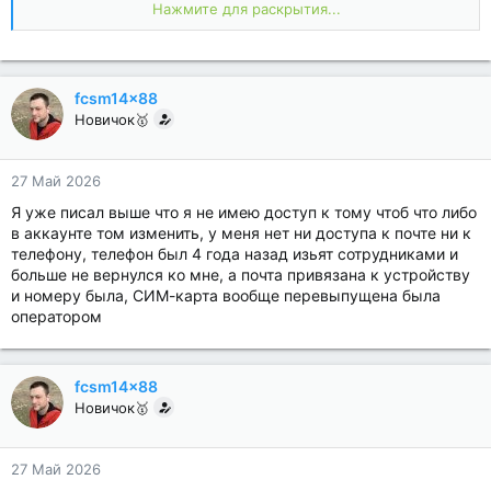
использовать аккаунт по электронному адресу
Нажмите для раскрытия...
f****
x88@gmail.com
и основной профиль разблокирован.
Инструкции также вам были отправлены на почту
основного профиля и в онлайн-чат.
fcsm14x88
Для возобновления выплат и переноса средств основного
Новичок🥇
баланса с заблокированного аккаунта на активный нужно
отправить на почту Службы Поддержки письмо в формате:
"Я, ФИО, повторно ознакомился с Правилами и Условиями
27 Май 2026
Покердома, в частности с пунктом 4.1.12, обязуюсь более
Я уже писал выше что я не имею доступ к тому чтоб что либо
не нарушать и не создавать дополнительные аккаунты,
в аккаунте том изменить, у меня нет ни доступа к почте ни к
создал дублирующий аккаунт по причине ____. Прошу
телефону, телефон был 4 года назад изьят сотрудниками и
перенести средства с аккаунта ______ на аккаунт _____ (email
больше не вернулся ко мне, а почта привязана к устройству
профиля) ".
и номеру была, СИМ-карта вообще перевыпущена была
оператором
Дополнительно к письму нужно прикрепить ваше фото с
паспортом в руке, на уровне лица, а также листом бумаги с
надписью "Для Покердома" и актуальной датой.
fcsm14x88
Письмо должно быть отправлено с почты основного
Новичок🥇
профиля.
Также просим уточнить, имеется ли у вас доступ к
27 Май 2026
электронной почте основного аккаунта, так как