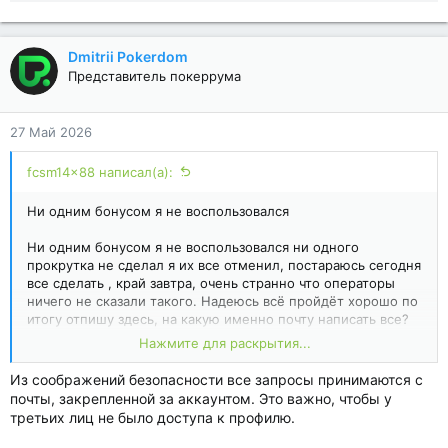
1. Напишите письмо на почту Службы Поддержки в
формате:
Dmitrii Pokerdom
"Я, ФИО, прошу изменить электронный адрес аккаунта с
Представитель покеррума
____ (уточните старую почту от аккаунта) на ____ , по такой-
то причине.
27 Май 2026
Я повторно ознакомился с Правилами и Условиями
Покердома, в частности с пунктом 4.1.12, обязуюсь более
не нарушать и не создавать дополнительные аккаунты.
fcsm14x88 написал(а):
Прошу также перенести средства с аккаунта ______ на
аккаунт _____ (email профиля) ."
Ни одним бонусом я не воспользовался
Письмо должно быть отправлено с электронного адреса,
Ни одним бонусом я не воспользовался ни одного
который вы хотите закрепить.
прокрутка не сделал я их все отменил, постараюсь сегодня
все сделать , край завтра, очень странно что операторы
2. Дополнительно к письму прикрепите ваше фото с
ничего не сказали такого. Надеюсь всё пройдёт хорошо по
паспортом в руке, на уровне лица, а также листом бумаги с
итогу отпишу здесь, на какую именно почту написать все?
надписью "Для Покердома" и актуальной датой.
И не придет ли мне с новой почты вот такой ответ?файл
Нажмите для раскрытия...
прикрепляю
После получения письма специалисты продолжат
Из соображений безопасности все запросы принимаются с
обработку запроса. При возникновении дополнительных
почты, закрепленной за аккаунтом. Это важно, чтобы у
вопросов будем рады вам помочь!
третьих лиц не было доступа к профилю.
С уважением,