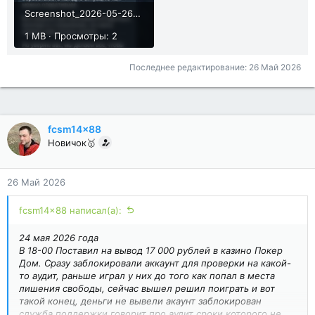
Screenshot_2026-05-26-12-11-37-247_org.telegram.messenger.jpg
1 MB · Просмотры: 2
Последнее редактирование:
26 Май 2026
fcsm14x88
Новичок🥇
26 Май 2026
fcsm14x88 написал(а):
24 мая 2026 года
В 18-00 Поставил на вывод 17 000 рублей в казино Покер
Дом. Сразу заблокировали аккаунт для проверки на какой-
то аудит, раньше играл у них до того как попал в места
лишения свободы, сейчас вышел решил поиграть и вот
такой конец, деньги не вывели акаунт заблокирован
служба поддержки говорит про аудит сроки которого не