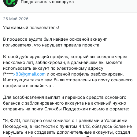
Представитель покеррума
и
и
:
26 Май 2026
Уважаемый пользователь!
В процессе аудита был найден основной аккаунт
пользователя, что нарушает правила проекта.
Второй дублирующий профиль, который вы создали через
несколько лет, заблокирован, в дальнейшем вы можете
использовать аккаунт по электронному адресу
f****
x88@gmail.com
и основной профиль разблокирован.
Инструкции также вам были отправлены на почту основного
профиля и в онлайн-чат.
Для возобновления выплат и переноса средств основного
баланса с заблокированного аккаунта на активный нужно
отправить на почту Службы Поддержки письмо в формате:
"Я, ФИО, повторно ознакомился с Правилами и Условиями
Покердома, в частности с пунктом 4.1.12, обязуюсь более не
нарушать и не создавать дополнительные аккаунты, создал