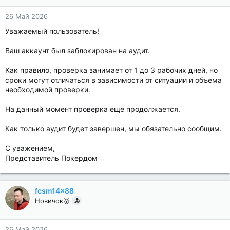
26 Май 2026
Уважаемый пользователь!
Ваш аккаунт был заблокирован на аудит.
Как правило, проверка занимает от 1 до 3 рабочих дней, но
сроки могут отличаться в зависимости от ситуации и объема
необходимой проверки.
На данный момент проверка еще продолжается.
Как только аудит будет завершен, мы обязательно сообщим.
С уважением,
Представитель Покердом
fcsm14x88
Новичок🥇
26 Май 2026