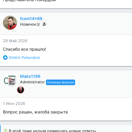
fcsm14x88
Новичок🥇
29 Май 2026
Спасибо все пришло!
Р
Dmitrii Pokerdom
е
а
к
Maks1196
ц
Administrator
Команда форума
и
и
:
1 Июн 2026
Вопрос решен, жалоба закрыта
В этой теме нельзя размещать новые ответы.