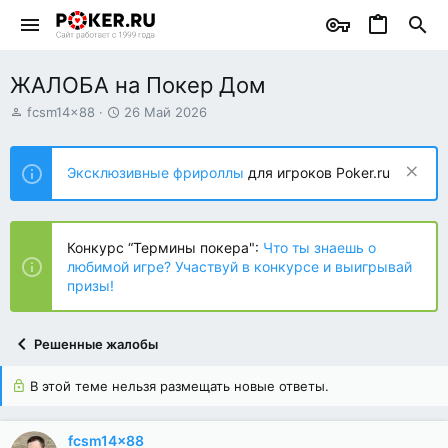
ЖАЛОБА на Покер Дом
А
Д
fcsm14x88
26 Май 2026
в
а
т
т
о
а
Эксклюзивные фрироллы
для игроков Poker.ru
р
н
т
а
е
ч
м
а
Конкурс “Термины покера":
Что ты знаешь о
ы
л
любимой игре? Участвуй в конкурсе и выигрывай
а
призы!
Решенные жалобы
В этой теме нельзя размещать новые ответы.
fcsm14x88