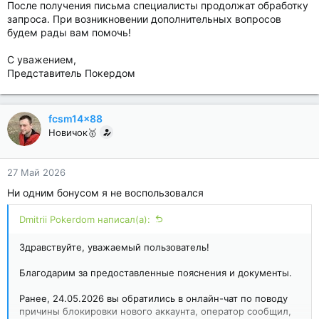
После получения письма специалисты продолжат обработку
запроса. При возникновении дополнительных вопросов
будем рады вам помочь!
С уважением,
Представитель Покердом
fcsm14x88
Новичок🥇
27 Май 2026
Ни одним бонусом я не воспользовался
Dmitrii Pokerdom написал(а):
Здравствуйте, уважаемый пользователь!
Благодарим за предоставленные пояснения и документы.
Ранее, 24.05.2026 вы обратились в онлайн-чат по поводу
причины блокировки нового аккаунта, оператор сообщил,