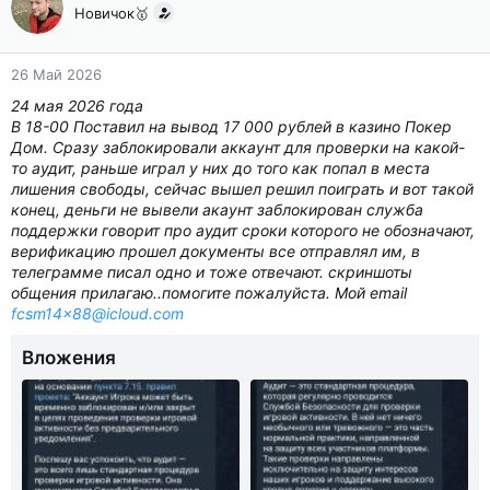
Новичок🥇
26 Май 2026
24 мая 2026 года
В 18-00 Поставил на вывод 17 000 рублей в казино Покер
Дом. Сразу заблокировали аккаунт для проверки на какой-
то аудит, раньше играл у них до того как попал в места
лишения свободы, сейчас вышел решил поиграть и вот такой
конец, деньги не вывели акаунт заблокирован служба
поддержки говорит про аудит сроки которого не обозначают,
верификацию прошел документы все отправлял им, в
телеграмме писал одно и тоже отвечают. скриншоты
общения прилагаю..помогите пожалуйста. Мой email
fcsm14x88@icloud.com
Вложения