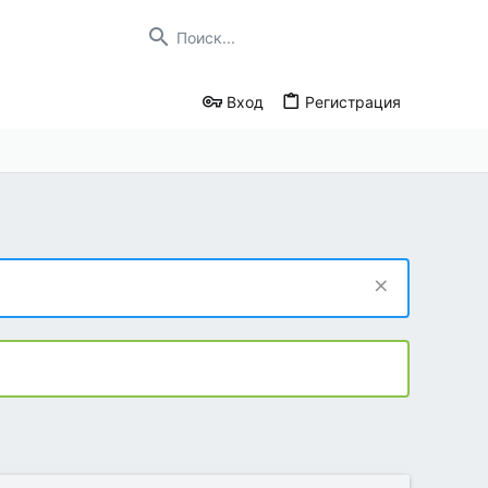
Вход
Регистрация