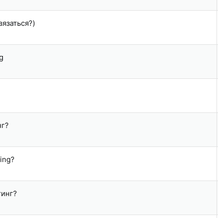
вязаться?)
g
нг?
ing?
тинг?