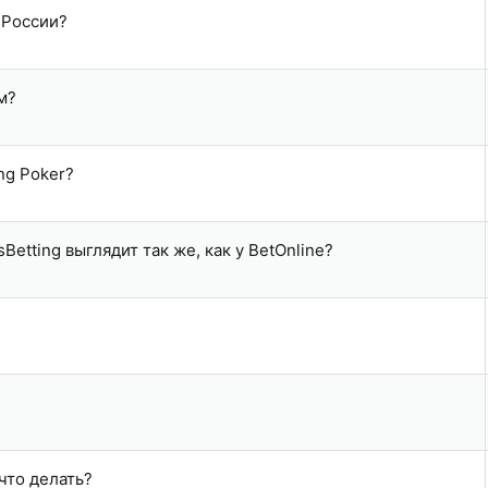
в России?
м?
ng Poker?
tting выглядит так же, как у BetOnline?
 что делать?