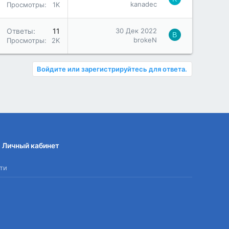
kanadec
Просмотры
1K
Ответы
11
30 Дек 2022
B
brokeN
Просмотры
2K
Войдите или зарегистрируйтесь для ответа.
Личный кабинет
ти