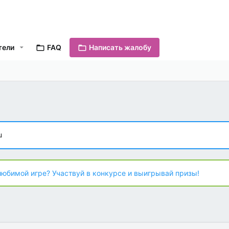
тели
FAQ
Написать жалобу
u
любимой игре? Участвуй в конкурсе и выигрывай призы!