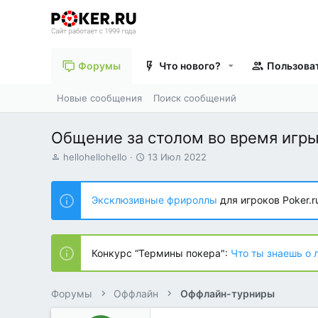
Форумы
Что нового?
Пользова
Новые сообщения
Поиск сообщений
Общение за столом во время игр
А
Д
hellohellohello
13 Июл 2022
в
а
т
т
о
а
Эксклюзивные фрироллы
для игроков Poker.r
р
н
т
а
е
ч
м
а
Конкурс “Термины покера":
Что ты знаешь о 
ы
л
а
Форумы
Оффлайн
Оффлайн-турниры