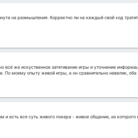
инута на размышления. Корректно ли на каждый свой ход трати
- но всё же искуственное затягивание игры и уточнение информ
е. По моему опыту живой игры, а он сравнительно невелик, оба
ом и есть вся суть живого покера - живое общение, из которог