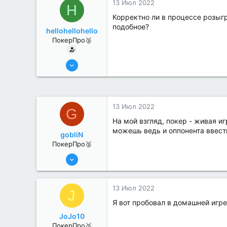
13 Июл 2022
H
Корректно ли в процессе розыгр
подобное?
hellohellohello
ПокерПро🥈
8 Июн 2022
367
3
13 Июл 2022
G
На мой взгляд, покер - живая и
можешь ведь и оппонента ввести
gobliN
ПокерПро🥈
8 Июн 2022
342
2
13 Июл 2022
J
Я вот пробовал в домашней игре
JoJo10
ПокерПро🥈