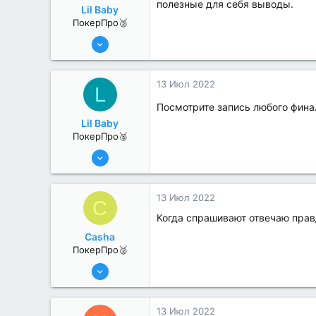
полезные для себя выводы.
Lil Baby
ПокерПро🥈
8 Июн 2022
364
1
13 Июл 2022
L
Посмотрите запись любого финал
Lil Baby
ПокерПро🥈
8 Июн 2022
364
1
13 Июл 2022
C
Когда спрашивают отвечаю правд
Casha
ПокерПро🥈
13 Июн 2022
394
0
13 Июл 2022