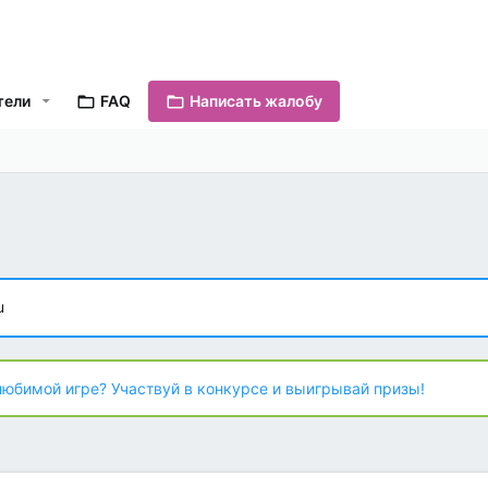
тели
FAQ
Написать жалобу
ы
u
любимой игре? Участвуй в конкурсе и выигрывай призы!