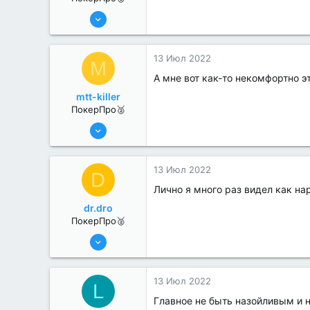
13 Июн 2022
359
3
13 Июл 2022
M
А мне вот как-то некомфортно э
mtt-killer
ПокерПро🥈
6 Июн 2022
265
1
13 Июл 2022
D
Лично я много раз видел как на
dr.dro
ПокерПро🥈
6 Июн 2022
291
0
13 Июл 2022
L
Главное не быть назойливым и 