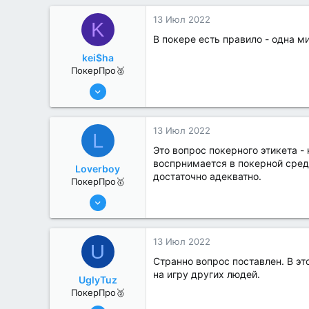
0
13 Июл 2022
K
В покере есть правило - одна м
kei$ha
ПокерПро🥈
8 Июн 2022
395
0
13 Июл 2022
L
Это вопрос покерного этикета 
воспрнимается в покерной сред
Loverboy
достаточно адекватно.
ПокерПро🥇
8 Июн 2022
445
1
13 Июл 2022
U
Странно вопрос поставлен. В эт
на игру других людей.
UglyTuz
ПокерПро🥈
13 Июн 2022