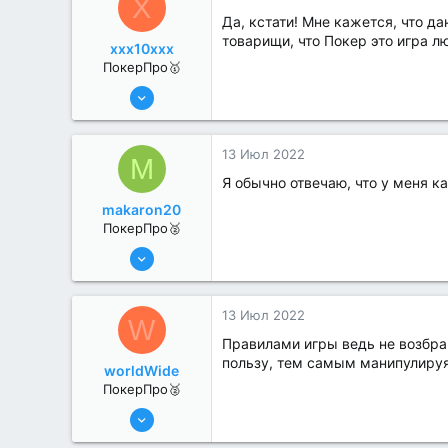
X
Да, кстати! Мне кажется, что д
товарищи, что Покер это игра л
xxx10xxx
ПокерПро🥇
13 Июн 2022
433
1
13 Июл 2022
M
Я обычно отвечаю, что у меня ка
makaron20
ПокерПро🥈
13 Июн 2022
351
0
13 Июл 2022
W
Правилами игры ведь не возбра
пользу, тем самым манипулируя
worldWide
ПокерПро🥈
13 Июн 2022
346