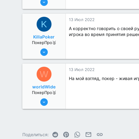
376
4
13 Июл 2022
K
А корректно говорить о своей ру
игрока во время принятия решени
KillaPoker
ПокерПро🥈
13 Июн 2022
384
0
13 Июл 2022
W
На мой взгляд, покер - живая и
worldWide
ПокерПро🥈
13 Июн 2022
346
0
Reddit
Pinterest
WhatsApp
Электронная почта
Ссылка
Поделиться: