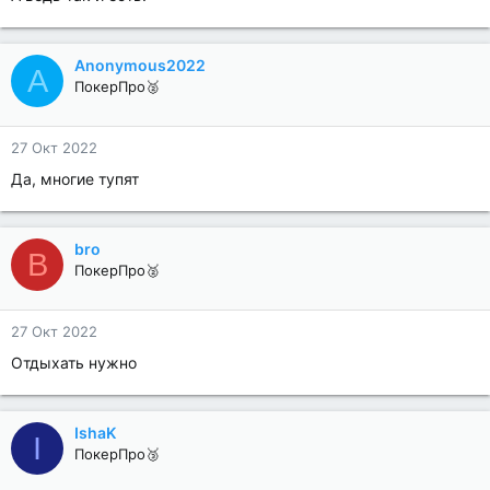
Anonymous2022
A
ПокерПро🥈
27 Окт 2022
Да, многие тупят
bro
B
ПокерПро🥈
27 Окт 2022
Отдыхать нужно
IshaK
I
ПокерПро🥉