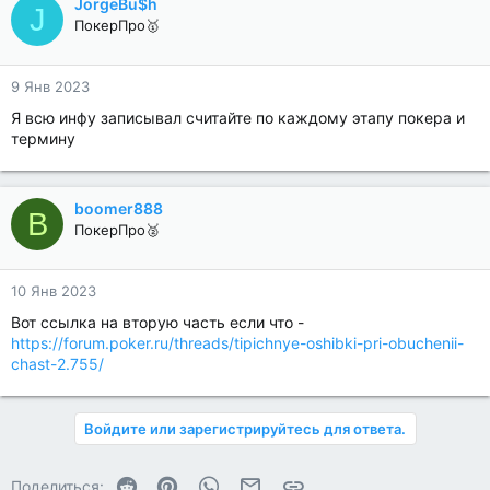
JorgeBu$h
J
ПокерПро🥇
9 Янв 2023
Я всю инфу записывал считайте по каждому этапу покера и
термину
boomer888
B
ПокерПро🥈
10 Янв 2023
Вот ссылка на вторую часть если что -
https://forum.poker.ru/threads/tipichnye-oshibki-pri-obuchenii-
chast-2.755/
Войдите или зарегистрируйтесь для ответа.
Reddit
Pinterest
WhatsApp
Электронная почта
Ссылка
Поделиться: