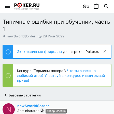
Типичные ошибки при обучении, часть
1
А
Д
new$world$order
29 Июн 2022
в
а
т
т
о
а
Эксклюзивные фрироллы
для игроков Poker.ru
р
н
т
а
е
ч
м
а
Конкурс “Термины покера":
Что ты знаешь о
ы
л
любимой игре? Участвуй в конкурсе и выигрывай
а
призы!
Базовые стратегии
new$world$order
N
Administrator
Автор месяца