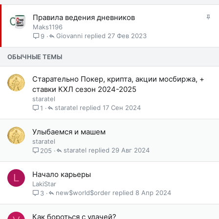
З
Правила ведения дневников
а
Maks1196
к
Giovanni
27 Фев 2023
9
р
е
ОБЫЧНЫЕ ТЕМЫ
п
л
Старательно Покер, крипта, акции мосбиржа, +
е
ставки КХЛ сезон 2024-2025
н
staratel
о
staratel
17 Сен 2024
1
Улыбаемся и машем
staratel
staratel
29 Авг 2024
205
Начало карьеры
L
LakiStar
new$world$order
8 Апр 2024
3
Как бороться с удачей?