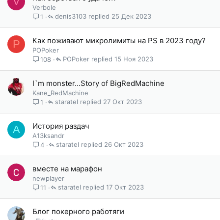
V
Verbole
denis3103
25 Дек 2023
1
Как поживают микролимиты на PS в 2023 году?
P
POPoker
POPoker
15 Ноя 2023
108
I`m monster...Story of BigRedMachine
Kane_RedMachine
staratel
27 Окт 2023
1
История раздач
A
A13ksandr
staratel
26 Окт 2023
4
вместе на марафон
newplayer
staratel
17 Окт 2023
11
Блог покерного работяги