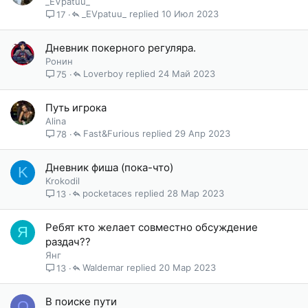
_EVpatuu_
_EVpatuu_
10 Июл 2023
17
Дневник покерного регуляра.
Ронин
Loverboy
24 Май 2023
75
Путь игрока
Alina
Fast&Furious
29 Апр 2023
78
Дневник фиша (пока-что)
K
Krokodil
pocketaces
28 Мар 2023
13
Ребят кто желает совместно обсуждение
Я
раздач??
Янг
Waldemar
20 Мар 2023
13
В поиске пути
O